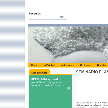
Pesquisa
Home
A Plastval
Actividades
O Plástico
Reciclag
SEMINÁRIO PLA
DESTAQUES
No passado dia 27 de Novemb
Lisboa para analisar a situ
Plastics Recycling and