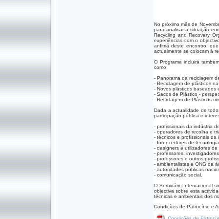
No próximo mês de Novembro
para analisar a situação eu
Recycling and Recovery Org
experiências com o object
anfitriã deste encontro, qu
actualmente se colocam à re
O Programa incluirá também
como:
- Panorama da reciclagem de
- Reciclagem de plásticos na
- Novos plásticos baseados 
- Sacos de Plástico - perspe
- Reciclagem de Plásticos m
Dada a actualidade de todos
participação pública e inter
- profissionais da indústria d
- operadores de recolha e tr
- técnicos e profissionais da
- fornecedores de tecnologia
- designers e utilizadores d
- professores, investigadore
- professores e outros profi
- ambientalistas e ONG da 
- autoridades públicas nacion
- comunicação social.
O Seminário Internacional s
objectiva sobre esta activi
técnicas e ambientais dos mat
Condições de Patrocínio e A
Condições de Patrocín