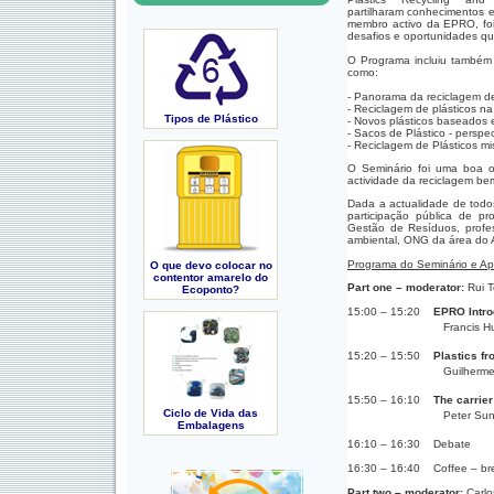
partilharam conhecimentos 
membro activo da EPRO, foi 
desafios e oportunidades qu
O Programa incluiu também 
como:
- Panorama da reciclagem de
- Reciclagem de plásticos na
Tipos de Plástico
- Novos plásticos baseados 
- Sacos de Plástico - perspe
- Reciclagem de Plásticos m
O Seminário foi uma boa op
actividade da reciclagem be
Dada a actualidade de todos
participação pública de pr
Gestão de Resíduos, profes
ambiental, ONG da área do A
Programa do Seminário e A
O que devo colocar no
contentor amarelo do
Part one – moderator:
Rui T
Ecoponto?
15:00 – 15:20
EPRO Intro
Francis Huysman, V
15:20 – 15:50
Plastics f
Guilherme Queiroz
15:50 – 16:10
The carrie
Ciclo de Vida das
Peter Sundt, Mepe
Embalagens
16:10 – 16:30 Debate
16:30 – 16:40 Coffee – br
Part two – moderator:
Carlo