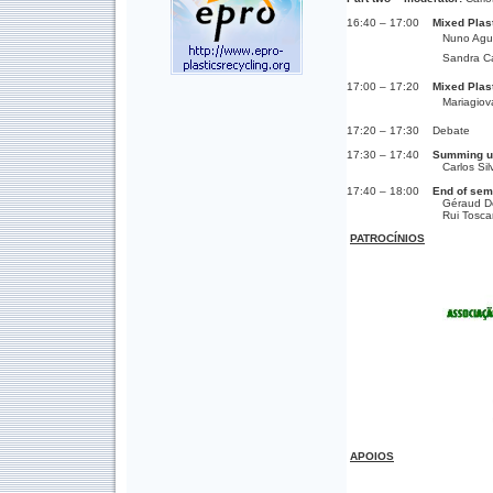
16:40 – 17:00
Mixed Plas
Nuno Aguiar, Plast
Sandra Castro, Ext
17:00 – 17:20
Mixed Plas
Mariagiovanna Vete
17:20 – 17:30 Debate
17:30 – 17:40
Summing u
Carlos Silva Campos
17:40 – 18:00
End of semi
Géraud Delorme, Va
Rui Toscano, Plast
PATROCÍNIOS
APOIOS