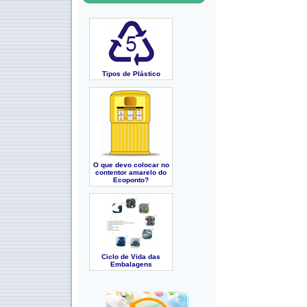
Tipos de Plástico
O que devo colocar no
contentor amarelo do
Ecoponto?
Ciclo de Vida das
Embalagens