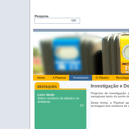
Pesquisa
Home
A Plastval
Actividades
O Plástico
Reciclag
Investigação e D
DESTAQUES
Projectos de investigação
vantajosas tanto do ponto d
Desta forma, a Plastval a
reciclagem dos resíduos de 